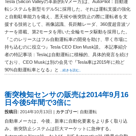
Tesla (Silicon Valleyの革新的EVメーカ)は、AutoPilot：自動運
転システムを新型モデルSに採用した。それは運転支援の強化
と自動駐車能力を備え、悪天候や衝突防止の際に運転者を支
援する技術として、画像認識、長距離レーダ、360度超音波ソ
ナーを搭載、第2モータを用いた全輪モータ駆動を採用した。
『このレリースはフル自動運転車の開発を助け、早く市場に
持ち込むのに役立つ』Tesla CEO Elon Musk談。 本記事紹介
者の特記事項：Teslaは自動運転に積極的、具体的発言を続け
ており、CEO Muskは別の会見で『Tesla車は2015年に殆ど
90%自動運転車となる』と
...続きを読む。
衝突検知センサの販売は2014年9月16
日今後5年間で3倍に
投稿日:
2014年10月13日
|
カテゴリー:
自動運転
自動車メーカは、今後、新車に自動化要素をより多く取り込
み、衝突防止システムは巨大マーケットに急伸する。