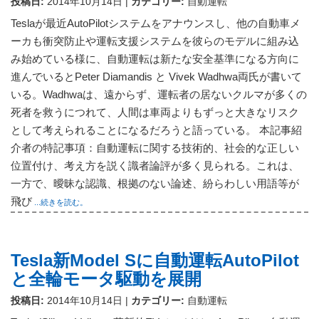
投稿日:
2014年10月14日
|
カテゴリー:
自動運転
Teslaが最近AutoPilotシステムをアナウンスし、他の自動車メ
ーカも衝突防止や運転支援システムを彼らのモデルに組み込
み始めている様に、自動運転は新たな安全基準になる方向に
進んでいるとPeter Diamandis と Vivek Wadhwa両氏が書いて
いる。Wadhwaは、遠からず、運転者の居ないクルマが多くの
死者を救うにつれて、人間は車両よりもずっと大きなリスク
として考えられることになるだろうと語っている。 本記事紹
介者の特記事項：自動運転に関する技術的、社会的な正しい
位置付け、考え方を説く識者論評が多く見られる。これは、
一方で、曖昧な認識、根拠のない論述、紛らわしい用語等が
飛び
...続きを読む。
Tesla新Model Sに自動運転AutoPilot
と全輪モータ駆動を展開
投稿日:
2014年10月14日
|
カテゴリー:
自動運転