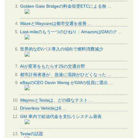
Golden Gate Bridgeの料金収受ETCによる無 ...
WazeとWaycareは都市交通を改善 ...
Last-mileのもう一つのひねり：AmazonはGMのク ...
世界的なEVバス導入の傾向で燃料消費減少
AIが変革をもたらす25の交通分野
都市計画者達が、急速に混雑がひどくなった ...
eBayのCEO Devin Wenig がGMの役員に選出 ...
WaymoとTeslaは、どの様なテスト ...
Driverless Vehicleは6 ...
GM 車内で給油代金を支払うシステム発表
Teslaの話題