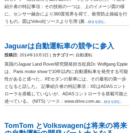
紹介者の特記事項：その技術の一つは、上のイメージ図の様
に、センサー融合により360度視界を得て、衝突防止操縦を行
うもの。図はVolvo社ソースより引用 (薦
...続きを読む。
Jaguarは自動運転車の競争に参入
投稿日:
2014年10月3日
|
カテゴリー:
自動運転
英国のJaguar Land Rover研究開発担当役員Dr. Wolfgang Epple
は、Paris motor showで10年以内に自動運転車を発売する可能
性があると述べた。XEセダンの新車には、その最初の第一歩
となると話した。 記事紹介者の特記事項：XEはADASコント
ローラを搭載していないが、ADASコントローラを搭載可能と
述べている。 (NITS) ソース：www.drive.com.au
...続きを読む。
TomTom とVolkswagenは将来の将来