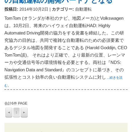
の自動運転の開発パートナとなる
投稿日:
2014年10月2日
|
カテゴリー:
自動運転
TomTom (オランダが本社のナビ、地図メーカ)とVolkswagen
は。10月2日、将来のハイウェイ自動運転HAD: Highly
Automated Driving開発の協力をする覚書を締結した。この研
究協力の目的は、共同で複雑な自動運転のための必須要素で
あるデジタル地図を開発することである (Harold Goddijn, CEO
TomTom談)。 それはより正確で、より最新の位置、レーンマ
ーカや交通信号等の環境情報を必要とする。両社は『NDS:
Navigation Data and Standard』のコンセプトに基づき、その
拡張性とコスト効率の良い自動運転システムに対し
...続きを読
む。
合計6件 PAGE
◄
1
►