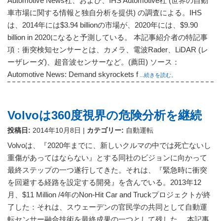
Automotive News社、および、IHS Automotive社 (世界の自動
車市場に関する情報と独自分析を提供) の調査による。IHS
は、2014年には$3.94 billionの市場が、2020年には、$9.90
billion in 2020になると予測している。 本記事紹介者の特記事
項：衝突検知センサーとは、カメラ、電波Rader、LiDAR (レ
ーザレーダ)、超音波センサーなど。(薦田) ソース：
Automotive News: Demand skyrockets f
...続きを読む。
Volvoは360度視界の危険分析を継続
投稿日:
2014年10月8日
|
カテゴリー:
自動運転
Volvoは、『2020年までに、新しいクルマの中では死亡ないし
重傷があってはならない』とする同社のビジョンに向かって
最終ステップの一つ遂行してきた。それは、『緊急時に衝突
を回避する経路を設定する開発』を含んでいる。2013年12
月、$11 Million /4年のNon-Hit Car and Truckプロジェクトが終
了した：それは、スウェーデンの官民学の共同として自動運
転センサー融合技術を最終成果の一つとして残した。 本記事