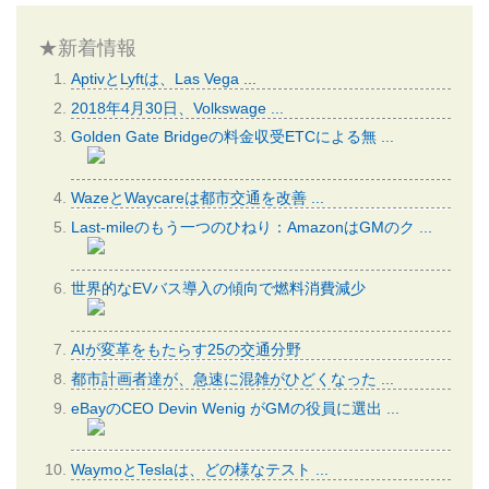
★新着情報
AptivとLyftは、Las Vega ...
2018年4月30日、Volkswage ...
Golden Gate Bridgeの料金収受ETCによる無 ...
WazeとWaycareは都市交通を改善 ...
Last-mileのもう一つのひねり：AmazonはGMのク ...
世界的なEVバス導入の傾向で燃料消費減少
AIが変革をもたらす25の交通分野
都市計画者達が、急速に混雑がひどくなった ...
eBayのCEO Devin Wenig がGMの役員に選出 ...
WaymoとTeslaは、どの様なテスト ...