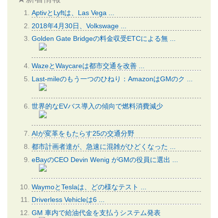
AptivとLyftは、Las Vega ...
2018年4月30日、Volkswage ...
Golden Gate Bridgeの料金収受ETCによる無 ...
WazeとWaycareは都市交通を改善 ...
Last-mileのもう一つのひねり：AmazonはGMのク ...
世界的なEVバス導入の傾向で燃料消費減少
AIが変革をもたらす25の交通分野
都市計画者達が、急速に混雑がひどくなった ...
eBayのCEO Devin Wenig がGMの役員に選出 ...
WaymoとTeslaは、どの様なテスト ...
Driverless Vehicleは6 ...
GM 車内で給油代金を支払うシステム発表